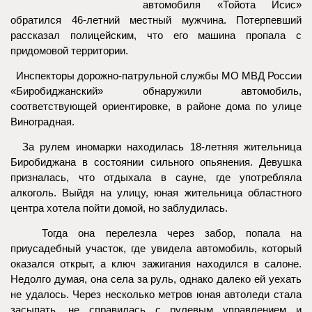
автомобиля «Тойота Исис»
обратился 46-летний местный мужчина. Потерпевший
рассказал полицейским, что его машина пропала с
придомовой территории.
Инспекторы дорожно-патрульной службы МО МВД России
«Биробиджанский» обнаружили автомобиль,
соответствующей ориентировке, в районе дома по улице
Виноградная.
За рулем иномарки находилась 18-летняя жительница
Биробиджана в состоянии сильного опьянения. Девушка
призналась, что отдыхала в сауне, где употребляла
алкоголь. Выйдя на улицу, юная жительница областного
центра хотела пойти домой, но заблудилась.
Тогда она перелезла через забор, попала на
приусадебный участок, где увидела автомобиль, который
оказался открыт, а ключ зажигания находился в салоне.
Недолго думая, она села за руль, однако далеко ей уехать
не удалось. Через несколько метров юная автоледи стала
засыпать, не справилась с рулевым управлением и