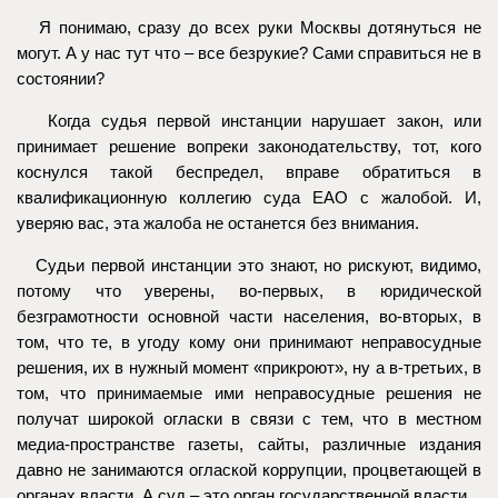
Я понимаю, сразу до всех руки Москвы дотянуться не
могут. А у нас тут что – все безрукие? Сами справиться не в
состоянии?
Когда судья первой инстанции нарушает закон, или
принимает решение вопреки законодательству, тот, кого
коснулся такой беспредел, вправе обратиться в
квалификационную коллегию суда ЕАО с жалобой. И,
уверяю вас, эта жалоба не останется без внимания.
Судьи первой инстанции это знают, но рискуют, видимо,
потому что уверены, во-первых, в юридической
безграмотности основной части населения, во-вторых, в
том, что те, в угоду кому они принимают неправосудные
решения, их в нужный момент «прикроют», ну а в-третьих, в
том, что принимаемые ими неправосудные решения не
получат широкой огласки в связи с тем, что в местном
медиа-пространстве газеты, сайты, различные издания
давно не занимаются оглаской коррупции, процветающей в
органах власти. А суд – это орган государственной власти.